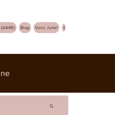
 (GARE)
Blog
Voici Julie!
Contact
ine