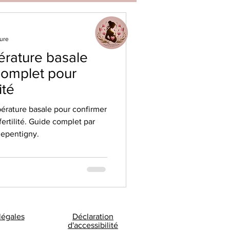
ture
rature basale
complet pour
ité
érature basale pour confirmer
fertilité. Guide complet par
Repentigny.
légales
Déclaration
d'accessibilité