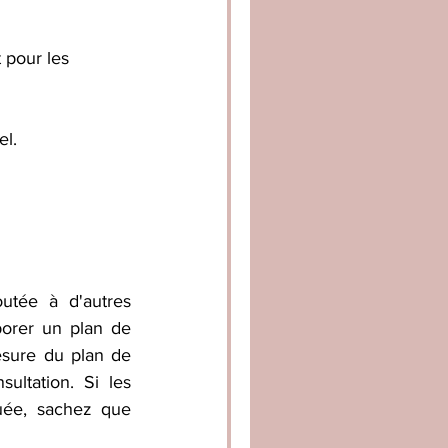
el.
utée à d'autres 
borer un plan de 
esure du plan de 
ltation. Si les 
uée, sachez que 