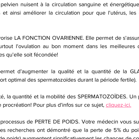
elvien nuisent à la circulation sanguine et énergétique
 et ainsi améliorer la circulation pour que l'utérus, les o
vorise LA FONCTION OVARIENNE. Elle permet de s'assure
surtout l'ovulation au bon moment dans les meilleures c
s qu'elle soit fécondée!
ermet d’augmenter la qualité et la quantité de la G
ort optimal des spermatozoïdes durant la période fertile).
ité, la quantité et la mobilité des SPERMATOZOÏDES. Un p
procréation! Pour plus d'infos sur ce sujet,
cliquez-ici.
e processus de PERTE DE POIDS. Votre médecin vous su
 les recherches ont démontré que la perte de 5% du poid
e poids) augmentent significativement les chances de co