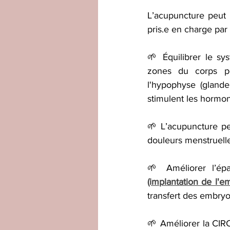
L’acupuncture peut i
pris.e en charge par 
🌱 Équilibrer le s
zones du corps po
l'hypophyse (glande 
stimulent les hormon
🌱 L’acupuncture 
douleurs menstruell
🌱 Améliorer l’épa
(implantation de l'e
transfert des embryo
🌱 Améliorer la CI