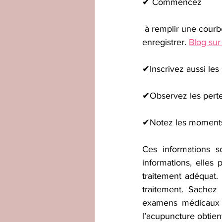
✔ Commencez
 à remplir une courbe de température. Plusieurs applications gratuites existent pour les 
enregistrer. 
Blog sur
✔Inscrivez aussi les
✔Observez les pertes
✔Notez les moments
Ces informations s
informations, elles 
traitement adéquat.
traitement. Sachez 
examens médicaux m
l’acupuncture obtient