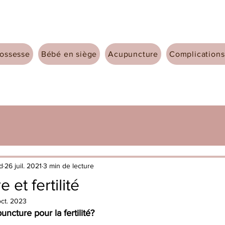
ossesse
Bébé en siège
Acupuncture
Complications
rd
26 juil. 2021
3 min de lecture
et fertilité
oct. 2023
uncture pour la fertilité?