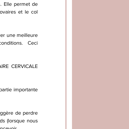
. Elle permet de 
vaires et le col 
r une meilleure 
onditions.  Ceci 
LAIRE CERVICALE 
artie importante 
ggère de perdre 
s (lorsque nous 
ncevoir.