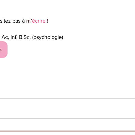
itez pas à 
m’
écrire
! 
 Ac, Inf, B.Sc. (psychologie)
us