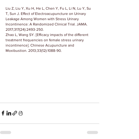
Liu Z, Liu Y, Xu H, He L, Chen Y, Fu L, Li N, Lu Y, Su 
T, Sun J. Effect of Electroacupuncture on Urinary 
Leakage Among Women with Stress Urinary 
Incontinence: A Randomized Clinical Trial. JAMA. 
2017;317(24):2493-250. 
Zhao L, Wang SY. [Efficacy impacts of the different 
treatment frequencies on female stress urinary 
incontinence]. Chinese Acupuncture and 
Moxibustion. 2013;33(12):1088-90.