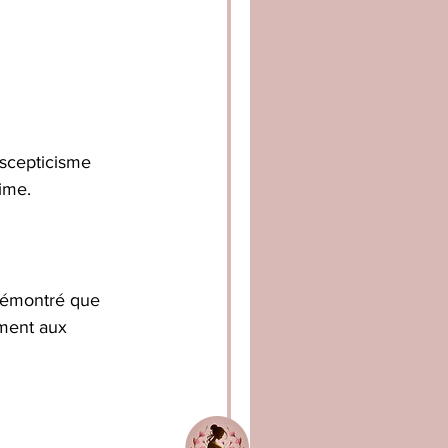
scepticisme 
ime.
 démontré que 
ment aux 