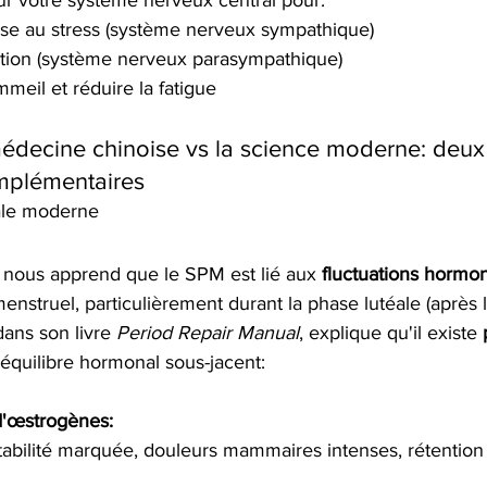
ur votre système nerveux central pour:
se au stress (système nerveux sympathique)
xation (système nerveux parasympathique)
meil et réduire la fatigue
médecine chinoise vs la science moderne: deux
mplémentaires
ale moderne
nous apprend que le SPM est lié aux 
fluctuations hormon
enstruel, particulièrement durant la phase lutéale (après l
dans son livre 
Period Repair Manual
, explique qu'il existe 
séquilibre hormonal sous-jacent:
 d'œstrogènes:
tabilité marquée, douleurs mammaires intenses, rétention