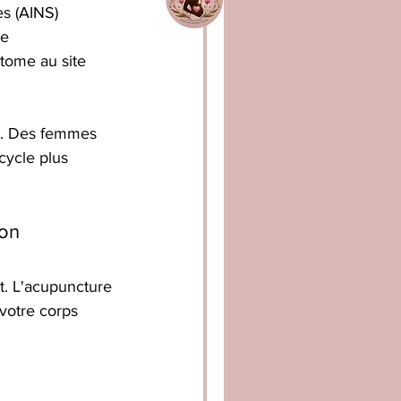
es (AINS)
le
tome au site 
ts. Des femmes 
cycle plus 
ion
t. L'acupuncture 
votre corps 