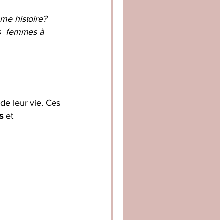
ême histoire? 
rs  femmes à 
e leur vie. Ces 
s
 et 