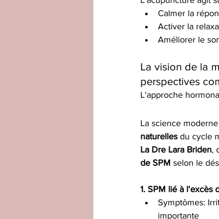
L'acupuncture agit s
Calmer la répon
Activer la rela
Améliorer le som
La vision de la 
perspectives co
L'approche hormon
La science moderne 
naturelles
 du cycle m
La Dre Lara Briden
, 
de SPM
 selon le dé
1. SPM lié à l'excès
Symptômes: Irri
importante