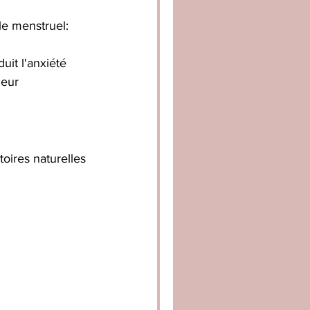
le menstruel:
uit l'anxiété
leur
oires naturelles 