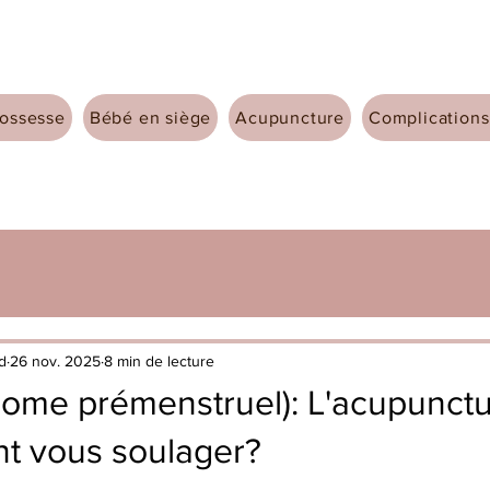
ossesse
Bébé en siège
Acupuncture
Complications
rd
26 nov. 2025
8 min de lecture
ome prémenstruel): L'acupunctu
nt vous soulager?